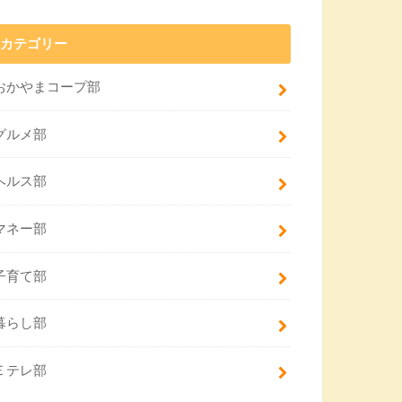
カテゴリー
おかやまコープ部
グルメ部
ヘルス部
マネー部
子育て部
暮らし部
Ｅテレ部