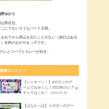
磯野ゆかり
岡山県在住。
どこにでもいそうなパート主婦。
生まれてから岡山を出たことがない（旅行はある
よ）生粋のおかやまっ子です。
Eテレとコープとカレーが好き。
新着エントリー
【シャキーン！】dボタンのゲ
ームでおみくじ！2021秋のレア
キャラはこれ！
2022.01.30
【はなかっぱ】ｄボタンのゲー