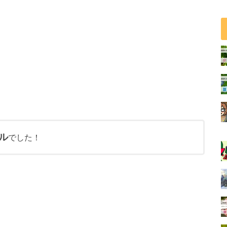
ル
でした！