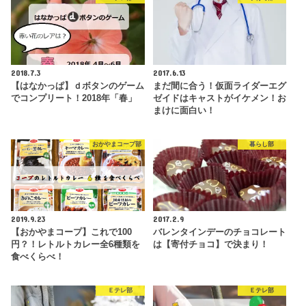
2018.7.3
2017.6.13
【はなかっぱ】ｄボタンのゲーム
まだ間に合う！仮面ライダーエグ
でコンプリート！2018年「春」
ゼイドはキャストがイケメン！お
まけに面白い！
おかやまコープ部
暮らし部
2019.9.23
2017.2.9
【おかやまコープ】これで100
バレンタインデーのチョコレート
円？！レトルトカレー全6種類を
は【寄付チョコ】で決まり！
食べくらべ！
Ｅテレ部
Ｅテレ部