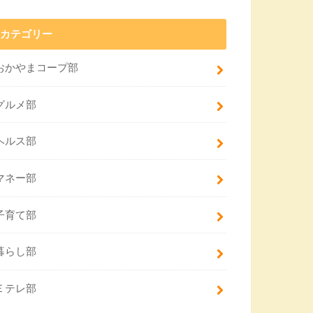
カテゴリー
おかやまコープ部
グルメ部
ヘルス部
マネー部
子育て部
暮らし部
Ｅテレ部