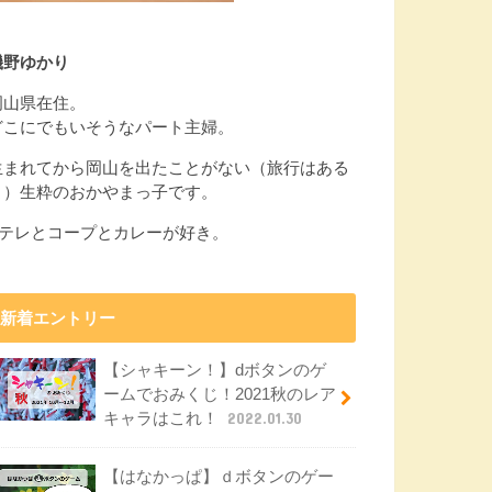
磯野ゆかり
岡山県在住。
どこにでもいそうなパート主婦。
生まれてから岡山を出たことがない（旅行はある
よ）生粋のおかやまっ子です。
Eテレとコープとカレーが好き。
新着エントリー
【シャキーン！】dボタンのゲ
ームでおみくじ！2021秋のレア
キャラはこれ！
2022.01.30
【はなかっぱ】ｄボタンのゲー