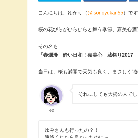
こんにちは、ゆかり（
@isonoyukari55
）です
桜の花びらがひらひらと舞う季節、嘉美心酒
その名も
「春爛漫 酔い日和！嘉美心 蔵祭り2017」
当日は、桜も満開で天気も良く、まさしく”春
それにしても大勢の人でし
ゆみ
ゆみさんも行ったの？！
連絡くれたら良かったのに～。