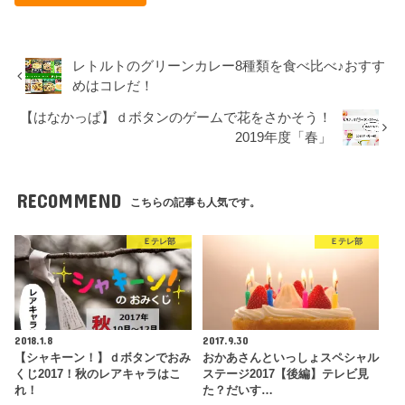
レトルトのグリーンカレー8種類を食べ比べ♪おすす
めはコレだ！
【はなかっぱ】ｄボタンのゲームで花をさかそう！
2019年度「春」
RECOMMEND
こちらの記事も人気です。
Ｅテレ部
Ｅテレ部
2018.1.8
2017.9.30
【シャキーン！】ｄボタンでおみ
おかあさんといっしょスペシャル
くじ2017！秋のレアキャラはこ
ステージ2017【後編】テレビ見
れ！
た？だいす…