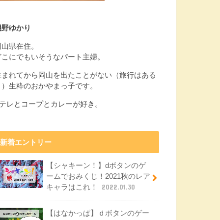
磯野ゆかり
岡山県在住。
どこにでもいそうなパート主婦。
生まれてから岡山を出たことがない（旅行はある
よ）生粋のおかやまっ子です。
Eテレとコープとカレーが好き。
新着エントリー
【シャキーン！】dボタンのゲ
ームでおみくじ！2021秋のレア
キャラはこれ！
2022.01.30
【はなかっぱ】ｄボタンのゲー