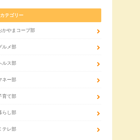
カテゴリー
おかやまコープ部
グルメ部
ヘルス部
マネー部
子育て部
暮らし部
Ｅテレ部