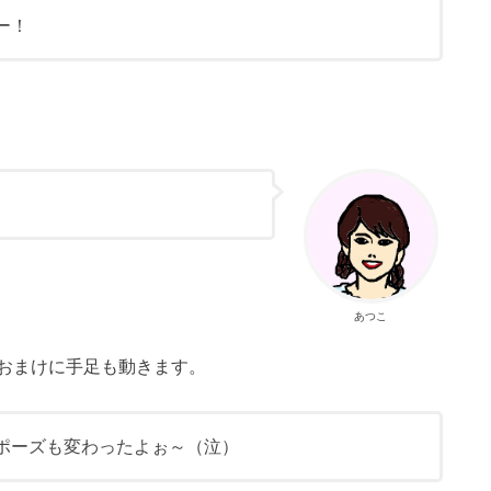
ー！
あつこ
おまけに手足も動きます。
ポーズも変わったよぉ～（泣）