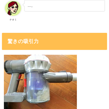
…。
ナオミ
驚きの吸引力