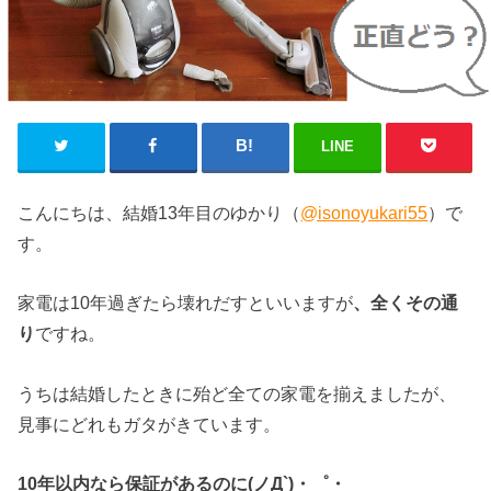
LINE
こんにちは、結婚13年目のゆかり（
@isonoyukari55
）で
す。
家電は10年過ぎたら壊れだすといいますが
、全くその通
り
ですね。
うちは結婚したときに殆ど全ての家電を揃えましたが、
見事にどれもガタがきています。
10年以内なら保証があるのに(ノД`)・゜・