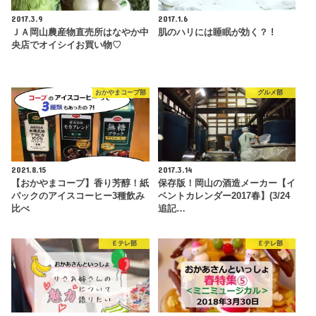
2017.3.9
2017.1.6
ＪＡ岡山農産物直売所はなやか中
肌のハリには睡眠が効く？ !
央店でオイシイお買い物♡
おかやまコープ部
グルメ部
2021.8.15
2017.3.14
【おかやまコープ】香り芳醇！紙
保存版！岡山の酒造メーカー【イ
パックのアイスコーヒー3種飲み
ベントカレンダー2017春】(3/24
比べ
追記…
Ｅテレ部
Ｅテレ部