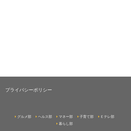
プライバシーポリシー
グルメ部
ヘルス部
マネー部
子育て部
Ｅテレ部
暮らし部