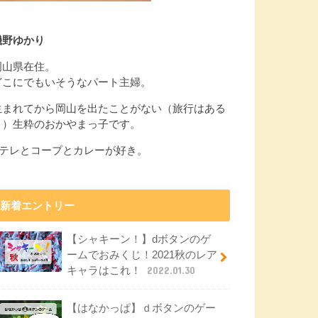
磯野ゆかり
岡山県在住。
どこにでもいそうなパート主婦。
生まれてから岡山を出たことがない（旅行はある
よ）生粋のおかやまっ子です。
Eテレとコープとカレーが好き。
新着エントリー
【シャキーン！】dボタンのゲ
ームでおみくじ！2021秋のレア
キャラはこれ！
2022.01.30
【はなかっぱ】ｄボタンのゲー