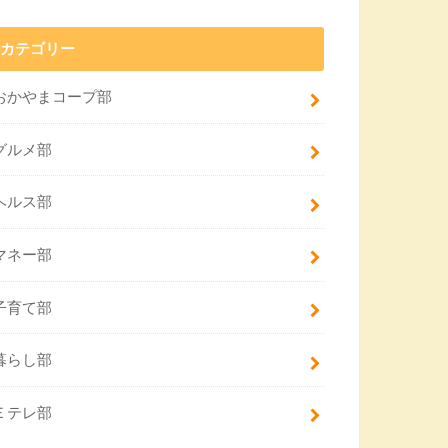
カテゴリー
おかやまコープ部
グルメ部
ヘルス部
マネー部
子育て部
暮らし部
Ｅテレ部